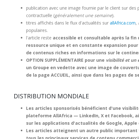
publication avec une image fournie par le client sur des
contractuelle (
généralement une semaine
).
titres affichés dans le flux d'actualités sur
allAfrica.com
,
populaires.
Grille de la page de destination
l'article reste
accessible et consultable
après la fin
ressource unique et en constante expansion pour l
de contenus riches en informations sur le continen
OPTION SUPPLÉMENTAIRE
pour une
visibilité et u
un
Groupe en vedette
avec une image de couverture
de la page
ACCUEIL
, ainsi que dans les pages de 
DISTRIBUTION MONDIALE
Les articles sponsorisés
bénéficient d'une visibilit
plateforme AllAfrica —
LinkedIn
,
X
et
Facebook
, a
sur les applications d'actualités de
Google
,
Apple
Les articles atteignent un autre public
important
tous les principaux services de contenu commercia