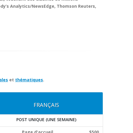
dy’s Analytics/NewsEdge
,
Thomson Reuters
,
ales
et
thématiques
.
FRANÇAIS
POST UNIQUE (UNE SEMAINE)
Page d'accueil
$500