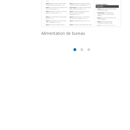
e bureau
Alimentation mobile