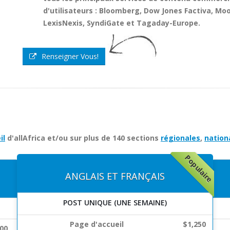
d'utilisateurs :
Bloomberg
,
Dow Jones Factiva
,
Moo
LexisNexis
,
SyndiGate
et
Tagaday-Europe
.
Renseigner Vous!
il
d'allAfrica et/ou sur plus de 140 sections
régionales
,
nation
Populaire
ANGLAIS ET FRANÇAIS
POST UNIQUE (UNE SEMAINE)
Page d'accueil
$1,250
00