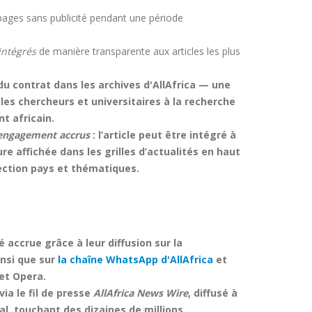
 pages sans publicité pendant une période
intégrés
de manière transparente aux articles les plus
 du contrat dans les archives d'AllAfrica — une
es chercheurs et universitaires à la recherche
t africain.
n engagement accrus
: l’article peut être intégré à
 affichée dans les grilles d’actualités en haut
section
pays
et
thématiques
.
é accrue grâce à leur diffusion sur la
insi que sur
la chaîne WhatsApp d'AllAfrica
et
et
Opera
.
via le fil de presse
AllAfrica News Wire
, diffusé à
l, touchant des dizaines de millions